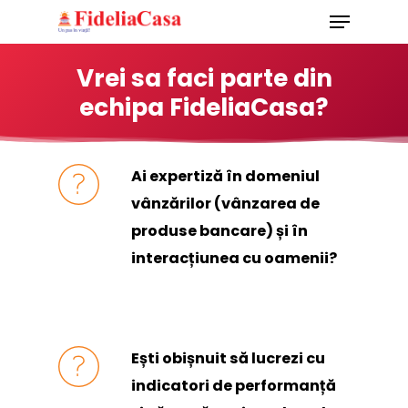
Skip
to
Vrei sa faci parte din
main
echipa FideliaCasa?
content
Ai expertiză în domeniul
vânzărilor (vânzarea de
produse bancare) și în
interacțiunea cu oamenii?
Ești obișnuit să lucrezi cu
indicatori de performanță