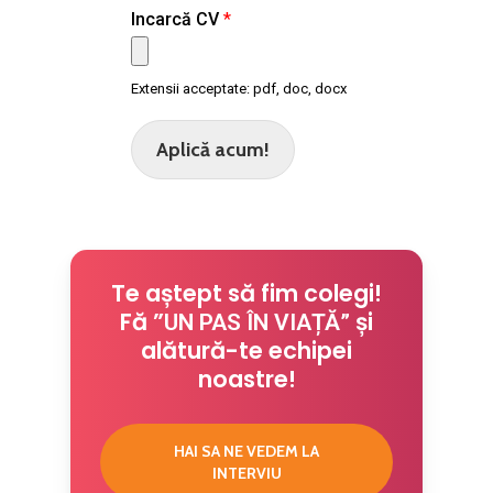
Incarcă CV
*
Extensii acceptate: pdf, doc, docx
Aplică acum!
Te aștept să fim colegi!
Fă ”
și
UN PAS ÎN VIAȚĂ”
alătură-te echipei
noastre!
HAI SA NE VEDEM LA
INTERVIU