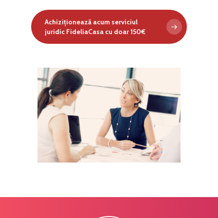
Achiziționează acum serviciul
juridic FideliaCasa cu doar 150€