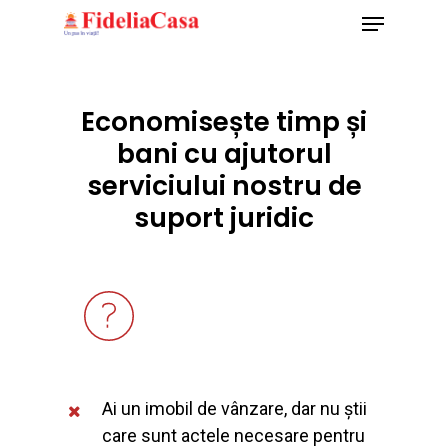
Menu
Skip
to
Close
main
Menu
content
Economisește timp și
bani cu ajutorul
serviciului nostru de
suport juridic
Ai un imobil de vânzare, dar nu știi
care sunt actele necesare pentru