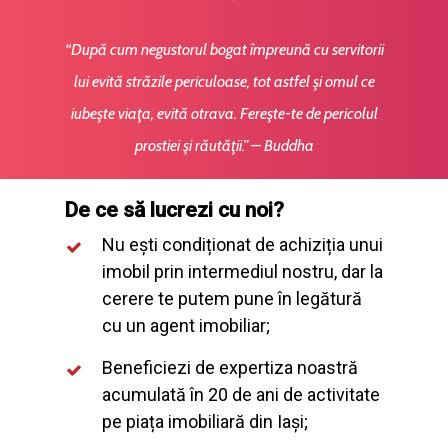
“După cum negustorul bogat împreună cu servitorii
lui evită străzile periculoase, tot astfel şi omul ce
iubeşte viaţa, evită otrava. Fereşte-te de pericolul
prostiei şi răutăţii.” – Buddha
De ce să lucrezi cu noi?
Nu ești condiționat de achiziția unui
imobil prin intermediul nostru, dar la
cerere te putem pune în legătură
cu un agent imobiliar;
Beneficiezi de expertiza noastră
acumulată în 20 de ani de activitate
pe piața imobiliară din Iași;