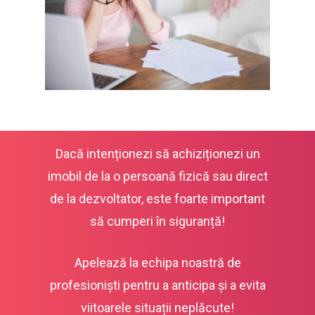
Dacă intenționezi să achiziționezi un
imobil de la o persoană fizică sau direct
de la dezvoltator, este foarte important
să cumperi în siguranță!
Apelează la echipa noastră de
profesioniști pentru a anticipa și a evita
viitoarele situații neplăcute!