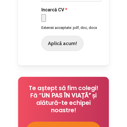
Incarcă CV
*
Extensii acceptate: pdf, doc, docx
Aplică acum!
Te aștept să fim colegi!
Fă ”
și
UN PAS ÎN VIAȚĂ”
alătură-te echipei
noastre!