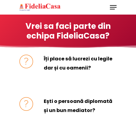
Menu
Skip
to
Close
Vrei sa faci parte din
main
Menu
echipa FideliaCasa?
content
Îți place să lucrezi cu legile
dar și cu oamenii?
Ești o persoană diplomată
și un bun mediator?