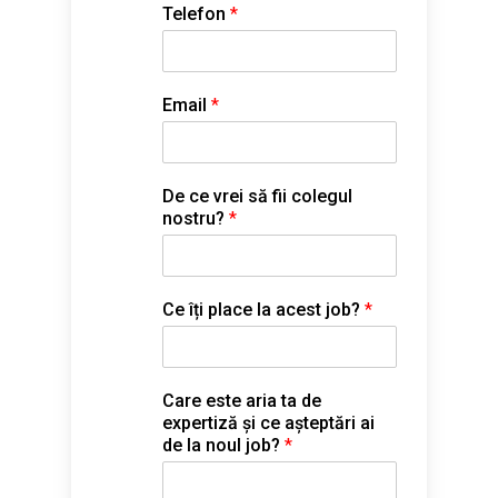
Telefon
*
Email
*
De ce vrei să fii colegul
nostru?
*
Ce îți place la acest job?
*
Care este aria ta de
expertiză și ce așteptări ai
de la noul job?
*