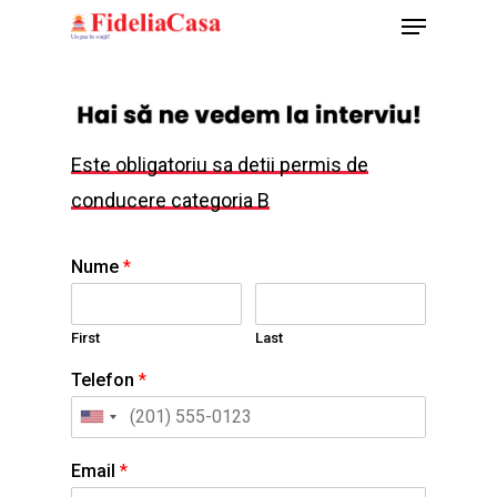
Menu
Skip
to
Close
main
Menu
content
Este obligatoriu sa detii permis de
conducere categoria B
Nume
*
First
Last
Telefon
*
Email
*