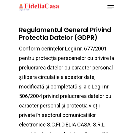
Menu
Skip
to
Close
main
Regulamentul General Privind
Menu
content
Protectia Datelor (GDPR)
Conform cerințelor Legii nr. 677/2001
pentru protecția persoanelor cu privire la
prelucrarea datelor cu caracter personal
și libera circulație a acestor date,
modificată și completată și ale Legii nr.
506/2004 privind prelucrarea datelor cu
caracter personal și protecția vieții
private în sectorul comunicațiilor
electronice S.C.FI.D.ELIA CASA S.R.L.