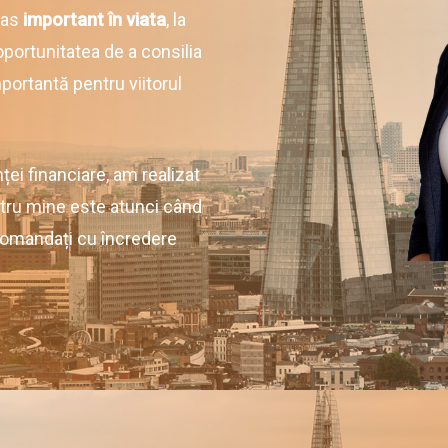
pas
important în viata
, la
oportunitatea de a consilia
importantă pentru viitorul
ței financiare, am realizat
tru mine este atunci când
comandați cu încredere