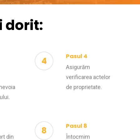
 dorit:
Pasul 4
4
Asigurăm
verificarea actelor
nevoia
de proprietate.
lui.
Pasul 8
8
rt din
Întocmim