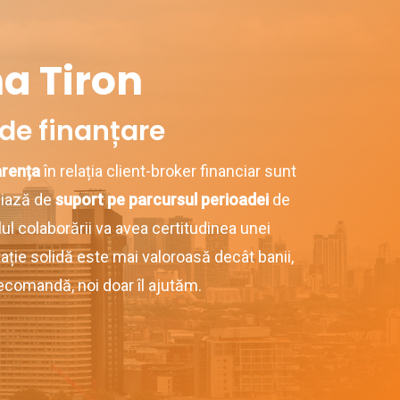
a Tiron
 de finanțare
arența
în relația client-broker financiar sunt
ciază de
suport pe parcursul perioadei
de
alul colaborării va avea certitudinea unei
tație solidă este mai valoroasă decât banii,
recomandă, noi doar îl ajutăm.