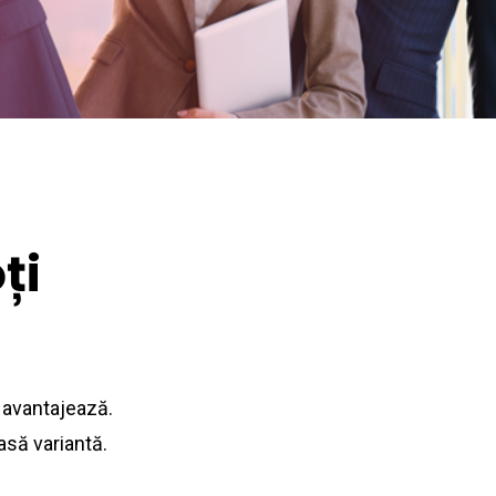
ți
e avantajează.
asă variantă.