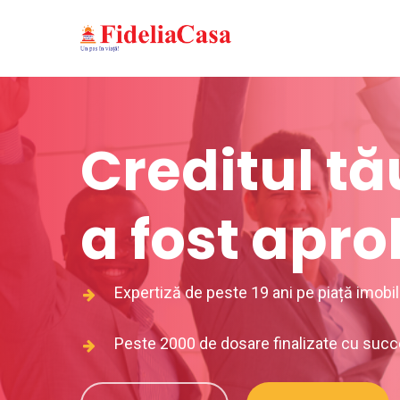
Skip
to
main
content
Creditul tă
a fost apro
Expertiză de peste 19 ani pe piață imobil
Peste 2000 de dosare finalizate cu succ