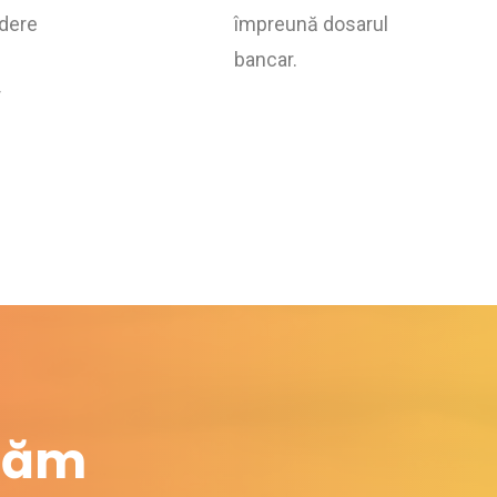
dere
împreună dosarul
bancar.
r
răm