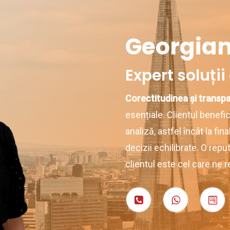
Georgian
Expert soluții
Corectitudinea și transp
esențiale. Clientul benefi
analiză, astfel încât la fin
decizii echilibrate. O repu
clientul este cel care ne 