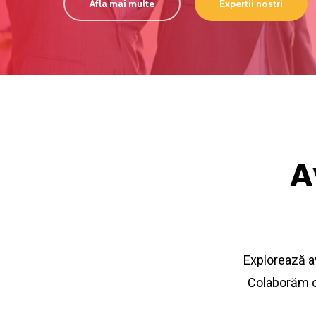
Afla mai multe
Expertii nostri
A
Explorează av
Colaborăm cu