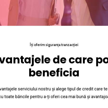
Îți oferim siguranța tranzacției
vantajele de care po
beneficia
antajele serviciului nostru și alege tipul de credit care t
 toate băncile pentru a-ți oferi cea mai bună și avantajo