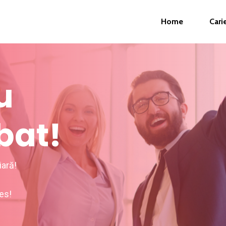
Home
Cari
u
bat!
iară!
es!