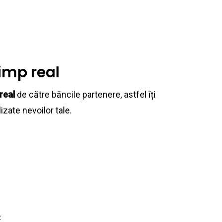
timp real
real
de către băncile partenere, astfel îți
izate nevoilor tale.
c