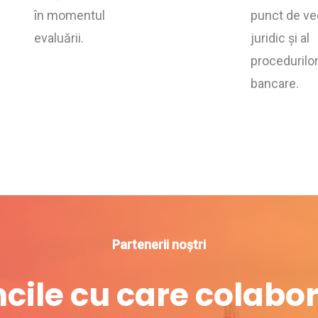
în momentul
punct de ve
evaluării.
juridic și al
procedurilo
bancare.
Partenerii noștri
cile
cu
care
colabo