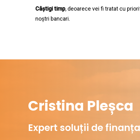
C
âștigi timp
, deoarece vei fi tratat cu prior
noștri bancari.
Cristina Pleșca
Expert soluții de finanț