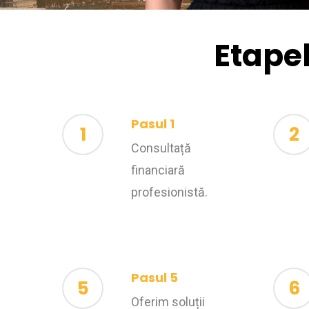
Etapel
Pasul 1
1
2
Consultață
financiară
profesionistă.
Pasul 5
5
6
Oferim soluții