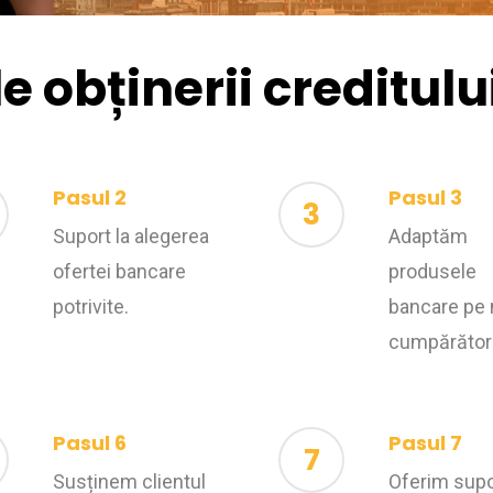
e obținerii creditului
Pasul 2
Pasul 3
3
Suport la alegerea
Adaptăm
ofertei bancare
produsele
potrivite.
bancare pe 
cumpărătoru
Pasul 6
Pasul 7
7
Susținem clientul
Oferim supo