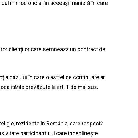
cul în mod oficial, în aceeași manieră în care
uror clienților care semneaza un contract de
epția cazului în care o astfel de continuare ar
modalitățile prevăzute
la
art
. 1 de
mai
sus
.
religie,
rezidente
în România, care respectă
usivitate participantului care îndeplinește