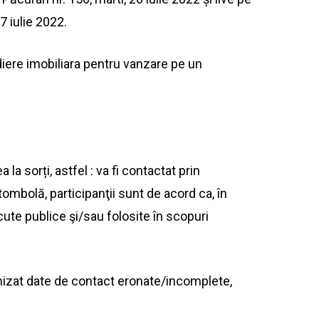
7 iulie 2022.
iere imobiliara pentru vanzare pe un
rea
la
sorți, astfel :
va
fi contactat prin
tombolă
, participanţii
sunt
de acord
ca
, în
cute publice şi/
sau
folosite în scopuri
nizat date de contact eronate/incomplete,