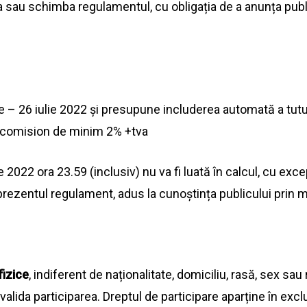
a
sau
schimba
regulamentul, cu obligația de a anunța publi
ie – 26 iulie 2022 și presupune includerea automată a tut
n comision de minim 2% +tva
ie 2022
ora
23.59 (inclusiv) nu
va
fi luată în calcul, cu exc
rezentul regulament, adus
la
cunoștința publicului prin 
fizice
, indiferent de naționalitate, domiciliu, rasă, sex
sau
valida
participarea. Dreptul de participare aparține în excl