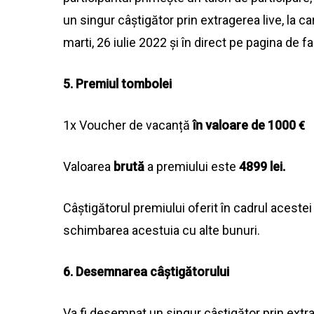
un singur câștigător prin extragerea live, la ca
marti, 26
iulie
2022 și în direct pe pagina de 
5. Premiul tombolei
1x Voucher de
vacanță
în
valoare de 1000
€
Valoarea
brută
a premiului este
4899 lei.
Câștigătorul premiului oferit în cadrul acest
schimbarea acestuia cu alte bunuri.
6. Desemnarea câștigătorului
Va
fi desemnat un singur câștigător prin extrage