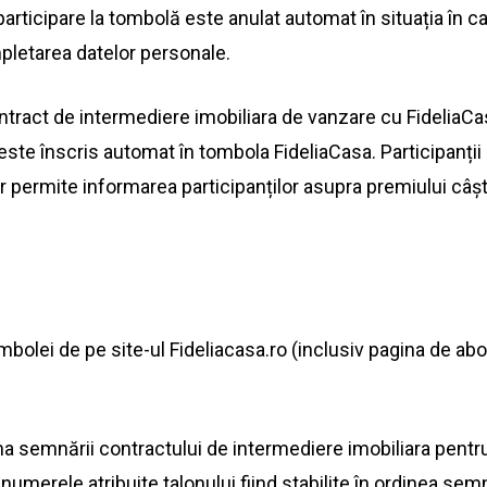
participare
la
tombolă este anulat automat în situația în 
letarea datelor personale.
ntract de intermediere imobiliara de vanzare cu FideliaC
este înscris automat în tombola FideliaCasa.
Participanții
r permite informarea participanților
asupra
premiului câșt
mbolei de pe
site
-ul Fideliacasa.ro (inclusiv
pagina
de abo
 semnării contractului de intermediere imobiliara pentr
 numerele atribuite talonului fiind stabilite în ordinea se