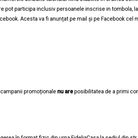
re pot participa inclusiv persoanele inscrise in tombola, la
facebook. Acesta
va
fi anunțat pe mail și pe Facebook cel
m
ei campanii promoționale
nu are
posibilitatea de a primi co
rea în format fizic din urna FideliaCasa la sediul din str. P