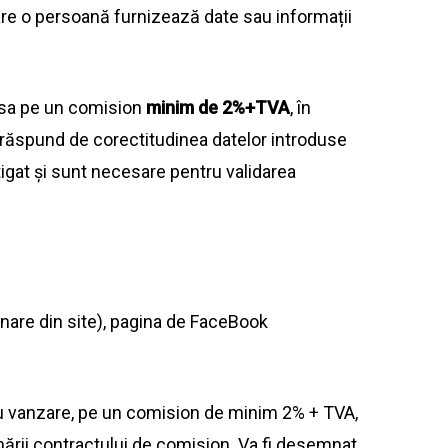
care o persoană furnizează date
sau
informații
asa pe un comision
minim de 2%+TVA
, în
răspund de corectitudinea datelor introduse
igat și
sunt
necesare pentru validarea
nare din
site
),
pagina
de FaceBook
u vanzare, pe un comision de minim 2% + TVA,
mnării contractului de comision.
Va
fi desemnat