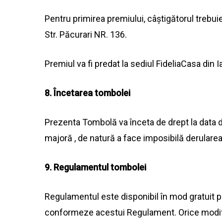
Pentru primirea premiului, câștigătorul trebui
Str.
Păcurari
NR. 136.
Premiul
va
fi predat
la
sediul FideliaCasa din
I
8. Încetarea tombolei
Prezenta
Tombolă
va
înceta de drept
la
data
d
majoră , de natură a face imposibilă derularea
9. Regulamentul tombolei
Regulamentul este disponibil în mod gratuit 
conformeze acestui Regulament. Orice modifi