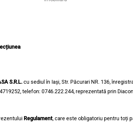
ecțiunea
ASA
S.R.L.
cu sediul în Iași, Str.
Păcurari
NR. 136, înregistr
719252, telefon: 0746.222.244, reprezentată prin Diaconu C
rezentului
Regulament
, care este obligatoriu pentru toți pa