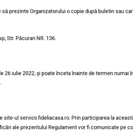
e să prezinte Organizatorului o copie după buletin
sau
car
ași
, Str.
Păcurari
NR. 136.
e 26
iulie
2022, și poate înceta înainte de termen numai î
.
pe
site
-ul servicii.fideliacasa.ro. Prin participarea
la
această
cări ale prezentului Regulament vor fi comunicate pe
co