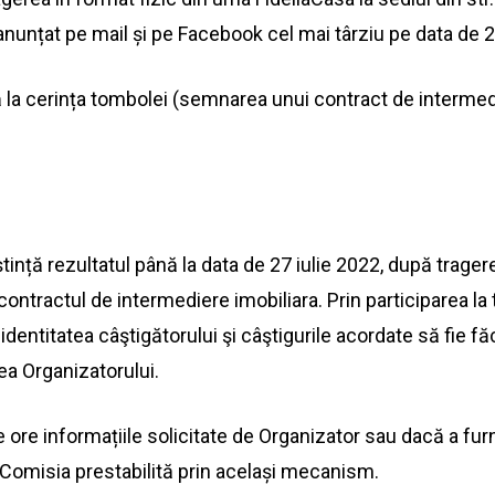
 anunțat pe mail și pe Facebook cel
mai
târziu pe
data
de 2
ă
la
cerința tombolei (semnarea unui contract de intermed
ință rezultatul până
la
data
de 27 iulie 2022, după trage
ontractul de intermediere imobiliara. Prin participarea
la
identitatea câştigătorului şi câştigurile acordate să fie fă
ea
Organizatorului.
de ore informațiile solicitate de Organizator
sau
dacă a fur
Comisia prestabilită prin același mecanism.