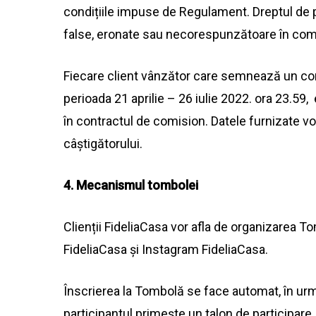
condițiile impuse de Regulament. Dreptul de 
false
, eronate
sau
necorespunzătoare în comp
Fiecare client vânzător care semnează un co
perioada
21 aprilie – 26 iulie 2022.
ora
23.59, 
în contractul de comision. Datele furnizate vo
câștigătorului.
4. Mecanismul tombolei
Clienții FideliaCasa vor
afla
de organizarea To
FideliaCasa și Instagram FideliaCasa.
Înscrierea
la
Tombolă se face automat, în urma
participantul primește un talon de participare,