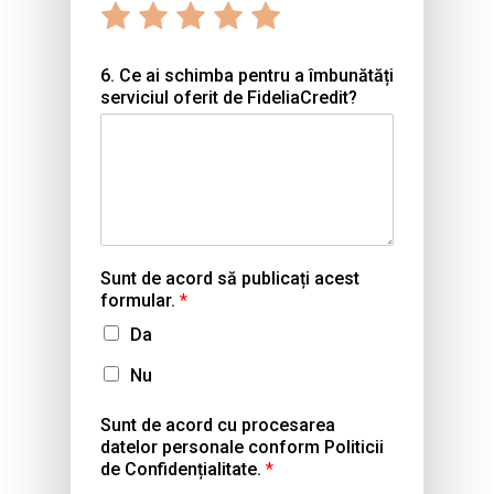
Rate
Rate
Rate
Rate
Rate
5
5
5
5
5
1
2
3
4
5
6. Ce ai schimba pentru a îmbunătăți
out
out
out
out
out
serviciul oferit de FideliaCredit?
of
of
of
of
of
5
5
5
5
5
Sunt de acord să publicați acest
formular.
*
Da
Nu
Sunt de acord cu procesarea
datelor personale conform Politicii
de Confidențialitate.
*