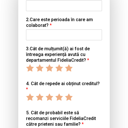
2.Care este perioada în care am
colaborat?
*
3.Cât de mulțumit(ă) ai fost de
întreaga experiență avută cu
departamentul FideliaCredit?
*
Rate
Rate
Rate
Rate
Rate
1
2
3
4
5
4. Cât de repede ai obținut creditul?
out
out
out
out
out
*
of
of
of
of
of
Rate
Rate
Rate
Rate
Rate
5
5
5
5
5
1
2
3
4
5
5. Cât de probabil este să
out
out
out
out
out
recomanzi serviciile FideliaCredit
către prieteni sau familie?
*
of
of
of
of
of