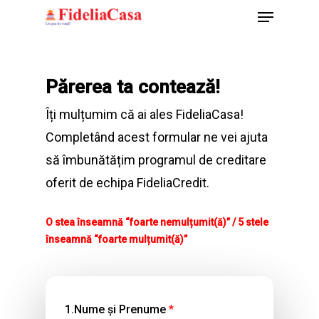
Menu
Skip
to
Close
main
Menu
content
Părerea ta contează!
Îți mulțumim că ai ales FideliaCasa!
Completând acest formular ne vei ajuta
să îmbunătățim programul de creditare
oferit de echipa FideliaCredit.
O stea înseamnă “foarte nemulțumit(ă)” / 5 stele
înseamnă “foarte mulțumit(ă)”
1.Nume și Prenume
*